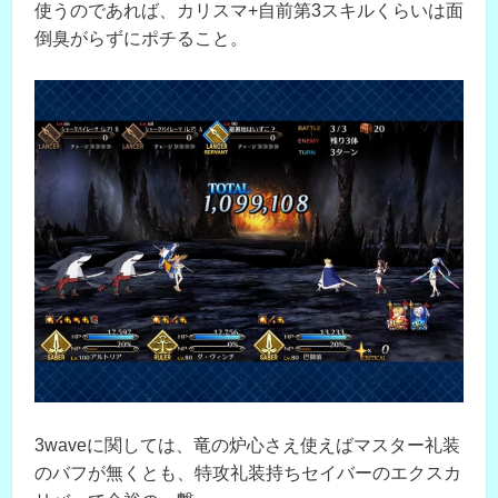
使うのであれば、カリスマ+自前第3スキルくらいは面
倒臭がらずにポチること。
3waveに関しては、竜の炉心さえ使えばマスター礼装
のバフが無くとも、特攻礼装持ちセイバーのエクスカ