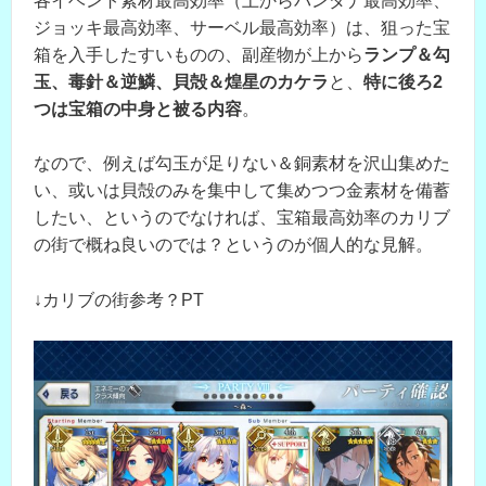
各イベント素材最高効率（上からバンダナ最高効率、
ジョッキ最高効率、サーベル最高効率）は、狙った宝
箱を入手したすいものの、副産物が上から
ランプ＆勾
玉、毒針＆逆鱗、貝殻＆煌星のカケラ
と、
特に後ろ2
つは宝箱の中身と被る内容
。
なので、例えば勾玉が足りない＆銅素材を沢山集めた
い、或いは貝殻のみを集中して集めつつ金素材を備蓄
したい、というのでなければ、宝箱最高効率のカリブ
の街で概ね良いのでは？というのが個人的な見解。
↓カリブの街参考？PT