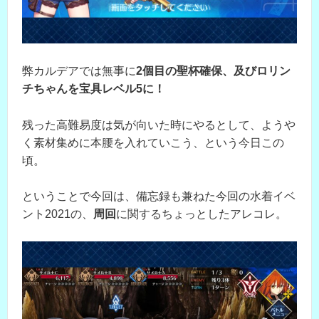
弊カルデアでは無事に
2個目の聖杯確保、及びロリン
チちゃんを宝具レベル5に！
残った高難易度は気が向いた時にやるとして、ようや
く素材集めに本腰を入れていこう、という今日この
頃。
ということで今回は、備忘録も兼ねた今回の水着イベ
ント2021の、
周回
に関するちょっとしたアレコレ。