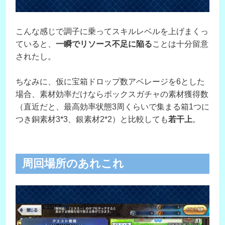
こんな感じで調子に乗ってスキルレベルを上げまくっ
ていると、
一瞬でリソース不足に陥る
ことは十分留意
されたし。
ちなみに、仮に宝箱ドロップ数アベレージを6とした
場合、素材効率だけならボックスガチャの素材獲得数
（直近だと、最高効率状態3周くらいで集まる箱1つに
つき銅素材3*3、銀素材2*2）と比較しても
若干上
。
周回場所のあれこれ