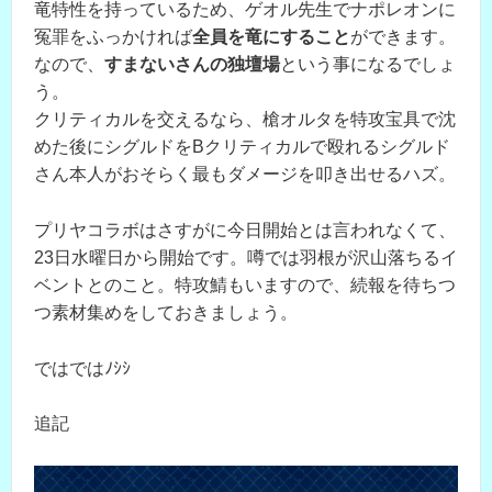
竜特性を持っているため、ゲオル先生でナポレオンに
冤罪をふっかければ
全員を竜にすること
ができます。
なので、
すまないさんの独壇場
という事になるでしょ
う。
クリティカルを交えるなら、槍オルタを特攻宝具で沈
めた後にシグルドをBクリティカルで殴れるシグルド
さん本人がおそらく最もダメージを叩き出せるハズ。
プリヤコラボはさすがに今日開始とは言われなくて、
23日水曜日から開始です。噂では羽根が沢山落ちるイ
ベントとのこと。特攻鯖もいますので、続報を待ちつ
つ素材集めをしておきましょう。
ではではﾉｼｼ
追記