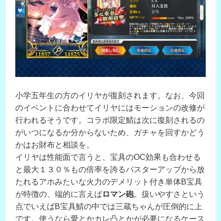
小学五年生の方のイリヤが復刻されます。なお、今回
のイベントに合わせてイリヤにはモーションの改修が
行われるそうです。コラボ限定鯖は次に復刻されるの
がいつになるか分からないため、ガチャを回すかどう
かはお財布と相談を。
イリヤは性能面で言うと、宝具のOC効果も合わせる
と最大１３０％もの倍率を誇るバスターアップから放
たれるアホみたいな火力のデメリット付き単体B宝具
が特徴の、端的に言えば
ロマン砲
。扱いやすさという
点でいえばB宝具鯖の中では三蔵ちゃんが圧倒的に上
です。使うなら愛とかカレ凸とかが必要になるケース