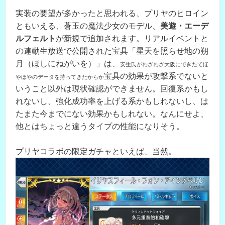
実装の要望が多かったと思われる、プリヤのヒロイン
ともいえる、蒼玉の魔法少女のモデル、
美遊・エーデ
ルフェルト
が新規で追加されます。リアルイベントと
の連動生放送で公開された宝具「星天を照らせ地の朔
月（ほしにねがいを）」は、
安生氏がわざわざ大阪にできたてほ
宝具の効果が攻撃系でないと
やほやのデータを持ってきたからか
いうこと以外は現状確認ができません。回復系かもし
れないし、強化成功率を上げる系かもしれないし、は
たまた今までにない効果かもしれない。なんにせよ、
他とはちょっと違うタイプの性能になりそう。
プリヤコラボの限定ガチャといえば、当然。