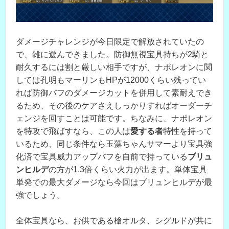
ダメージチャレンジが今日限定で解放されていたの
で、雑に遊んできました。防御無視宝具持ちが2騎と
耐久するには割と厳しい相手ですが、ナポレオンに関
しては孔明もマーリンもHPが12000くらい残ってい
れば防御バフのダメージカットを併用して素耐えでき
るため、その後のケアさえしっかりすればオーダーチ
ェンジを回すことは可能です。ちなみに、ナポレオン
を特攻で飛ばすなら、この人は
愛する者
特性を持って
いるため、同じ条件なら玉藻ちゃんサマーより宝具強
化済で宝具威力アップバフを自前で持っている
ブリュ
ンヒルデ
の方が1.3倍くらい火力が出ます。単体宝具
単発での最大ダメージなら今回はブリュンヒルデが最
強でしょう。
全体宝具なら、お供である槍オルタ、シグルドが共に