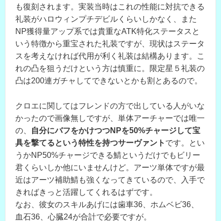
も復刻されます。実装当時はこれの性能に対抗できる
礼装がハロウィンプチデビルくらいしかなく、また
NP獲得量アップ系では貴重なATK特化ステータスと
いう特徴から重宝された礼装ですが、現状はステータ
スを考えなければ代用が利く礼装は結構あります。こ
れの凸を狙うだけという方は慎重に。限定星５礼装の
凸は200連ガチャしてできないとかも割とあるので。
クロエに関してはフレンドの方で出している人がいな
かったので画像無しですが、単体アーチャーでは唯一
の、
自分にバフをかけつつNPを50%チャージして宝
具を撃てるという特性を持つサーヴァント
です。とい
うかNP50%チャージできる鯖というだけでもビリー
君くらいしか他にいませんけど。アーツ単体ですが最
近はアーツ補助鯖も強くなってきているので、入手で
きればきっと活躍してくれるはずです。
なお、彼女のスキルあげには歯車36、ホムベビ36、
血石36、心臓24が合計で必要ですが。