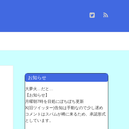
お知らせ
大夢火…だと…
【お知らせ】
月曜朝7時を目処にぼちぼち更新
X(旧ツイッター)告知は手動なので少し遅め
コメントはスパムが稀に来るため、承認形式
としています。