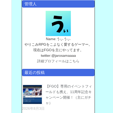
管理人
Name:うぃうぃ
やりこみRPGをこよなく愛するゲーマー。
現在はFGOを主にやってます。
twitter:@jarosamaaaa
詳細プロフィールはこちら
最近の投稿
【FGO】専用のイベントフィ
ールドも携え、11周年記念キ
ャンペーン開催！（主にガチ
ャ）
2026年8月3日